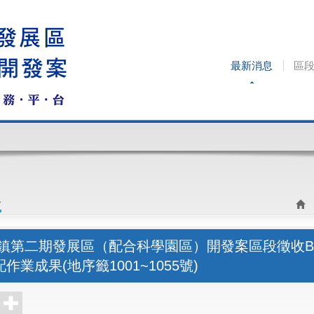
最新消息
區
息
市鎮第二期發展區（配合科學園區）開發案區段徵收
業成果(地序籤1001~1055號)